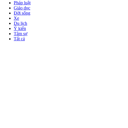
Pháp luật
Giáo dục
Đời sống
Xe
Du lịch
Ý kiến
Tâm sự
Tất cả