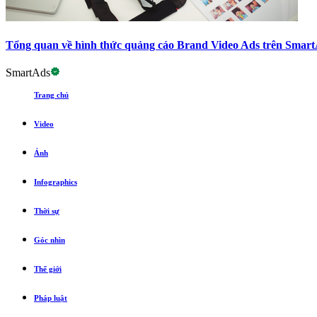
Tổng quan về hình thức quảng cáo Brand Video Ads trên Smar
SmartAds
Trang chủ
Video
Ảnh
Infographics
Thời sự
Góc nhìn
Thế giới
Pháp luật