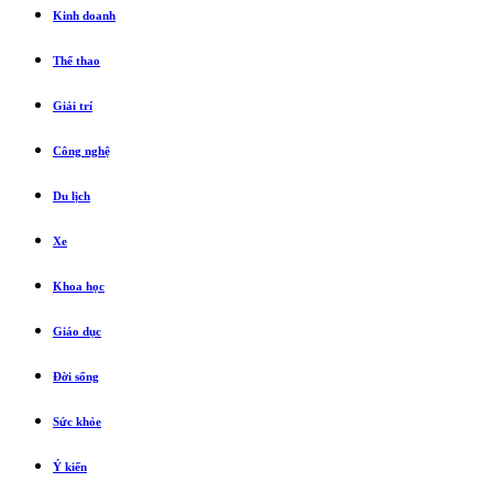
Kinh doanh
Thể thao
Giải trí
Công nghệ
Du lịch
Xe
Khoa học
Giáo dục
Đời sống
Sức khỏe
Ý kiến