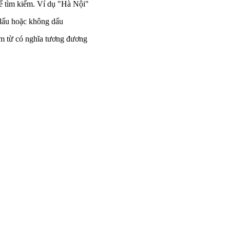
ể tìm kiếm. Ví dụ "Hà Nội"
 dấu hoặc không dấu
ụm từ có nghĩa tương đương