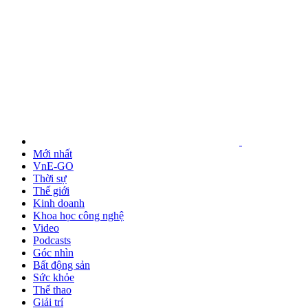
Mới nhất
VnE-GO
Thời sự
Thế giới
Kinh doanh
Khoa học công nghệ
Video
Podcasts
Góc nhìn
Bất động sản
Sức khỏe
Thể thao
Giải trí